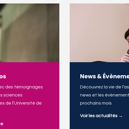
os
News &
Évèneme
vec des témoignages
Découvrez la vie de l’a
es sciences
news et les évènements
s de l’Université de
prochains mois
Voir les actualités →
te