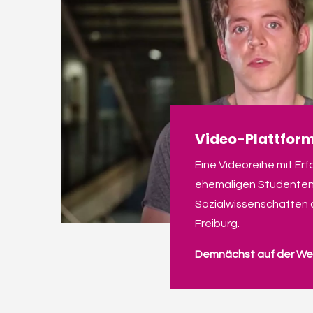
Video-Plattfor
Eine Videoreihe mit Er
ehemaligen Studenten 
Sozialwissenschaften a
Freiburg.
Demnächst auf der We