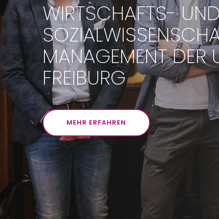
WIRTSCHAFTS- UN
SOZIALWISSENSCHA
MANAGEMENT DER U
FREIBURG
MEHR ERFAHREN