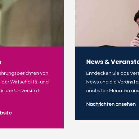
m
News & Veranst
fahrungsberichten von
Entdecken Sie das Ver
der Wirtschafts- und
News und die Veranstal
n der Universität
nächsten Monaten ans
Nachrichten ansehen
bsite